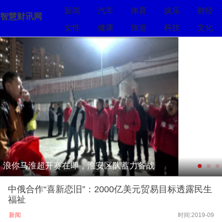
新闻
汽车
体育
娱乐
财经
智慧财讯网
女性
健康
旅游
科技
文化
浪你马淮超开赛在即，淮安区队蓄力备战
中俄合作“喜新恋旧”：2000亿美元贸易目标透露民生
福祉
新闻
时间:2019-09