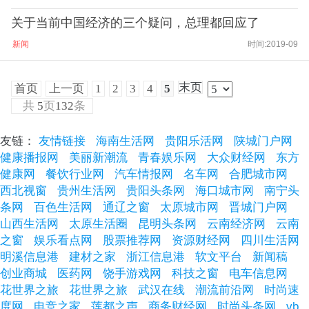
关于当前中国经济的三个疑问，总理都回应了
新闻
时间:2019-09
末页
首页
上一页
1
2
3
4
5
共
5
页
132
条
友链：
友情链接
海南生活网
贵阳乐活网
陕城门户网
健康播报网
美丽新潮流
青春娱乐网
大众财经网
东方
健康网
餐饮行业网
汽车情报网
名车网
合肥城市网
西北视窗
贵州生活网
贵阳头条网
海口城市网
南宁头
条网
百色生活网
通辽之窗
太原城市网
晋城门户网
山西生活网
太原生活圈
昆明头条网
云南经济网
云南
之窗
娱乐看点网
股票推荐网
资源财经网
四川生活网
明溪信息港
建材之家
浙江信息港
软文平台
新闻稿
创业商城
医药网
饶手游戏网
科技之窗
电车信息网
花世界之旅
花世界之旅
武汉在线
潮流前沿网
时尚速
度网
电竞之家
莲都之声
商务财经网
时尚头条网
vb